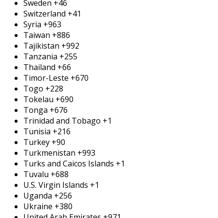
Sweden
+46
Switzerland
+41
Syria
+963
Taiwan
+886
Tajikistan
+992
Tanzania
+255
Thailand
+66
Timor-Leste
+670
Togo
+228
Tokelau
+690
Tonga
+676
Trinidad and Tobago
+1
Tunisia
+216
Turkey
+90
Turkmenistan
+993
Turks and Caicos Islands
+1
Tuvalu
+688
U.S. Virgin Islands
+1
Uganda
+256
Ukraine
+380
United Arab Emirates
+971