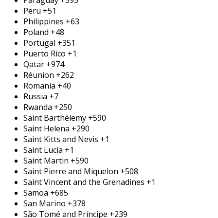
Paraguay
+595
Peru
+51
Philippines
+63
Poland
+48
Portugal
+351
Puerto Rico
+1
Qatar
+974
Réunion
+262
Romania
+40
Russia
+7
Rwanda
+250
Saint Barthélemy
+590
Saint Helena
+290
Saint Kitts and Nevis
+1
Saint Lucia
+1
Saint Martin
+590
Saint Pierre and Miquelon
+508
Saint Vincent and the Grenadines
+1
Samoa
+685
San Marino
+378
São Tomé and Príncipe
+239