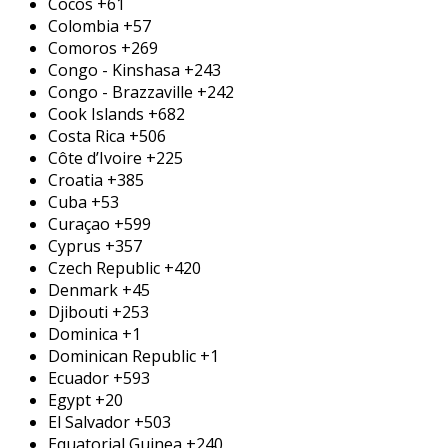
Cocos
+61
Colombia
+57
Comoros
+269
Congo - Kinshasa
+243
Congo - Brazzaville
+242
Cook Islands
+682
Costa Rica
+506
Côte d’Ivoire
+225
Croatia
+385
Cuba
+53
Curaçao
+599
Cyprus
+357
Czech Republic
+420
Denmark
+45
Djibouti
+253
Dominica
+1
Dominican Republic
+1
Ecuador
+593
Egypt
+20
El Salvador
+503
Equatorial Guinea
+240