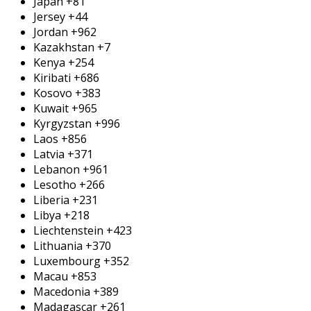
Japan
+81
Jersey
+44
Jordan
+962
Kazakhstan
+7
Kenya
+254
Kiribati
+686
Kosovo
+383
Kuwait
+965
Kyrgyzstan
+996
Laos
+856
Latvia
+371
Lebanon
+961
Lesotho
+266
Liberia
+231
Libya
+218
Liechtenstein
+423
Lithuania
+370
Luxembourg
+352
Macau
+853
Macedonia
+389
Madagascar
+261