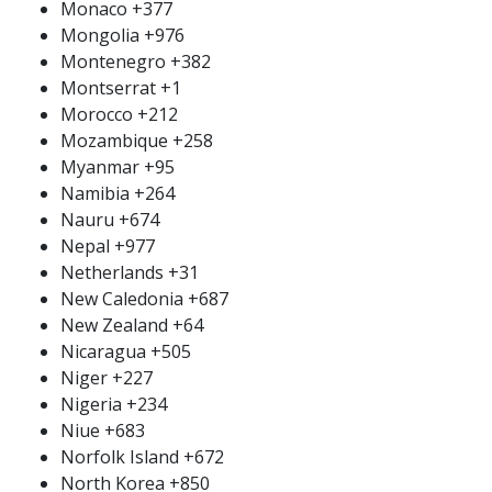
Monaco
+377
Mongolia
+976
Montenegro
+382
Montserrat
+1
Morocco
+212
Mozambique
+258
Myanmar
+95
Namibia
+264
Nauru
+674
Nepal
+977
Netherlands
+31
New Caledonia
+687
New Zealand
+64
Nicaragua
+505
Niger
+227
Nigeria
+234
Niue
+683
Norfolk Island
+672
North Korea
+850