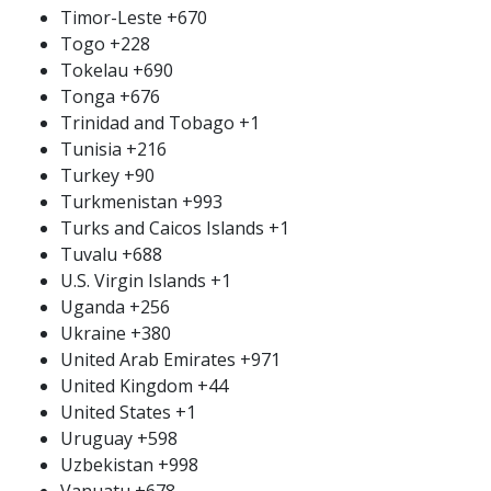
Timor-Leste
+670
Togo
+228
Tokelau
+690
Tonga
+676
Trinidad and Tobago
+1
Tunisia
+216
Turkey
+90
Turkmenistan
+993
Turks and Caicos Islands
+1
Tuvalu
+688
U.S. Virgin Islands
+1
Uganda
+256
Ukraine
+380
United Arab Emirates
+971
United Kingdom
+44
United States
+1
Uruguay
+598
Uzbekistan
+998
Vanuatu
+678