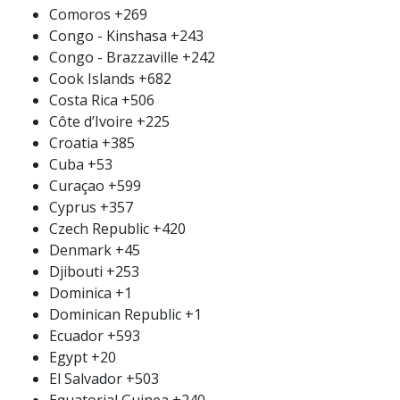
Comoros
+269
Congo - Kinshasa
+243
Congo - Brazzaville
+242
Cook Islands
+682
Costa Rica
+506
Côte d’Ivoire
+225
Croatia
+385
Cuba
+53
Curaçao
+599
Cyprus
+357
Czech Republic
+420
Denmark
+45
Djibouti
+253
Dominica
+1
Dominican Republic
+1
Ecuador
+593
Egypt
+20
El Salvador
+503
Equatorial Guinea
+240